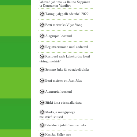
lähevad jahtima ka Rauno Sappinen
ja Konstantin Vassiljev
Täringujalgpalli edetabel 2022
Eesti meistriks Viljar Voog
Alagrupid loositud
Registreerumine uuel aadressil
Kas Eesti saab kahekordse Eesti
täringumeistri?
Semmo Juks jäi edetabelijuhiks
Eesti meister on Jaan Jalas
Alagrupid loositud
Siiski ilma pärispalluriteta
Maski ja mängijatega
meistrivõistlused
Edetabelit juhib Semmo Juks
Kas Sal-Saller teeb