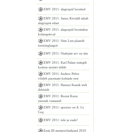
EMV 2011: alagrupid loositud
EMV 2011: Janno Kivisild tahab
alagrupist edasi
EMV 2011: alagrupid loositakse
kolmapäeval
EMV 2011: Siim Luts plaanib
treeninglaagrit
EMV 2011: Osalejate arv on täis
EMV 2011: Karl Palatu mängib
koduse meistri tiitlile
EMV 2011: Andero Pebre
võitleb paremate kohtade eest
EMV 2011: Hannes Kaasik teeb
debüüdi
EMV 2011: Rootsi Kunn
uinutab vastaseid
EMV 2011: sponsor on A. Le
Coq
EMV 2011: tule ja osale!
Eesti III meistrivõistlused 2010