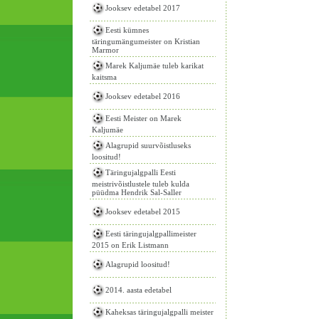
Jooksev edetabel 2017
Eesti kümnes
täringumängumeister on Kristian
Marmor
Marek Kaljumäe tuleb karikat
kaitsma
Jooksev edetabel 2016
Eesti Meister on Marek
Kaljumäe
Alagrupid suurvõistluseks
loositud!
Täringujalgpalli Eesti
meistrivõistlustele tuleb kulda
püüdma Hendrik Sal-Saller
Jooksev edetabel 2015
Eesti täringujalgpallimeister
2015 on Erik Listmann
Alagrupid loositud!
2014. aasta edetabel
Kaheksas täringujalgpalli meister