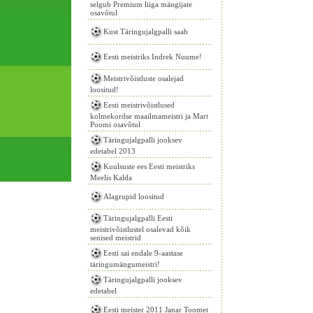
selgub Premium liiga mängijate
osavõtul
Kust Täringujalgpalli saab
Eesti meistriks Indrek Nuume!
Meistrivõistluste osalejad
loositud!
Eesti meistrivõistlused
kolmekordse maailmameistri ja Mart
Poomi osavõtul
Täringujalgpalli jooksev
edetabel 2013
Kuulsuste ees Eesti meistriks
Meelis Kalda
Alagrupid loositud
Täringujalgpalli Eesti
meistrivõistlustel osalevad kõik
senised meistrid
Eesti sai endale 9-aastase
täringumängumeistri!
Täringujalgpalli jooksev
edetabel
Eesti meister 2011 Janar Toomet