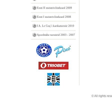
Eesti II meistrivõistlused 2009
Eesti I meistrivõistlused 2008
I A. Le Coq´i karikaturniir 2010
Sporditähe turniirid 2003 - 2007
© All rights r