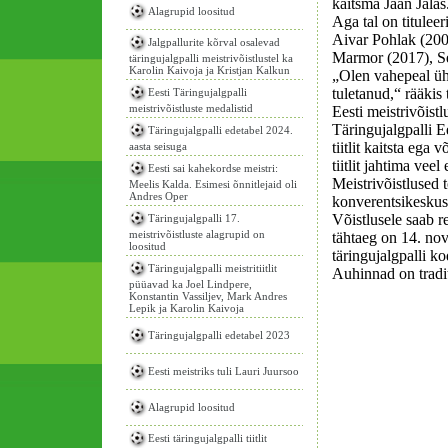
kaitsma Jaan Jalas
Alagrupid loositud
Aga tal on titulee
Aivar Pohlak (200
Jalgpallurite kõrval osalevad
Marmor (2017), S
täringujalgpalli meistrivõistlustel ka
Karolin Kaivoja ja Kristjan Kalkun
„Olen vahepeal üh
tuletanud,“ rääkis 
Eesti Täringujalgpalli
meistrivõistluste medalistid
Eesti meistrivõistl
Täringujalgpalli E
Täringujalgpalli edetabel 2024.
tiitlit kaitsta ega
aasta seisuga
tiitlit jahtima veel
Eesti sai kahekordse meistri:
Meistrivõistlused 
Meelis Kalda. Esimesi õnnitlejaid oli
Andres Oper
konverentsikeskus
Võistlusele saab r
Täringujalgpalli 17.
meistrivõistluste alagrupid on
tähtaeg on 14. no
loositud
täringujalgpalli ko
Täringujalgpalli meistritiitlit
Auhinnad on tradit
püüavad ka Joel Lindpere,
Konstantin Vassiljev, Mark Andres
Lepik ja Karolin Kaivoja
Täringujalgpalli edetabel 2023
Eesti meistriks tuli Lauri Juursoo
Alagrupid loositud
Eesti täringujalgpalli tiitlit