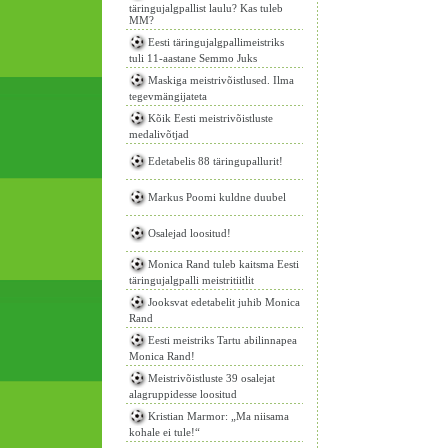
täringujalgpallist laulu? Kas tuleb
MM?
Eesti täringujalgpallimeistriks
tuli 11-aastane Semmo Juks
Maskiga meistrivõistlused. Ilma
tegevmängijateta
Kõik Eesti meistrivõistluste
medalivõtjad
Edetabelis 88 täringupallurit!
Markus Poomi kuldne duubel
Osalejad loositud!
Monica Rand tuleb kaitsma Eesti
täringujalgpalli meistritiitlit
Jooksvat edetabelit juhib Monica
Rand
Eesti meistriks Tartu abilinnapea
Monica Rand!
Meistrivõistluste 39 osalejat
alagruppidesse loositud
Kristian Marmor: „Ma niisama
kohale ei tule!“