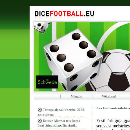
Mängust
Võistlused
Kas Eesti saab kahekord
Täringujalgpalli edetabel 2025.
aasta seisuga
Eesti täringujalgp
Kristian Marmor teist korda
senistest meistrites
Eesti täringujalgpallimeistriks